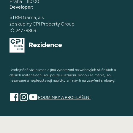
Praha 1, 110 00
Developer:
STRM Gama, a.s.
ze skupiny CPI Property Group
IČ: 24778869
Uveřejněné vizualizace a jiná vyobrazení na webových stránkách a
dalších materiálech jsou pouze ilustrační. Mohou se měnit, jsou
nezávazné a nepředstavují nabídku ani návrh na uzavření smlouvy.
PODMÍNKY A PROHLÁŠENÍ