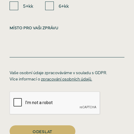
5+kk
6+kk
Vaše osobní údaje zpracováváme v souladu s GDPR.
Více informací o
zpracování osobních údajů.
Úvod
O projektu
Ceník
Lokalita
Standardy
Galerie
VR tours
Financování
ODESLAT