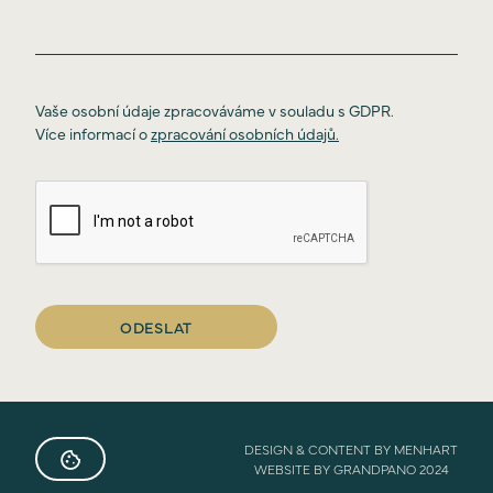
Vaše osobní údaje zpracováváme v souladu s GDPR.
Více informací o
zpracování osobních údajů.
Úvod
O projektu
Ceník
Lokalita
Standardy
Galerie
VR tours
Financování
ODESLAT
Novinky
Kontakt
DEVELOPED BY
DESIGN & CONTENT BY MENHART
GRANDPANO
WEBSITE BY GRANDPANO 2024