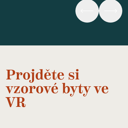
Projděte si
vzorové byty ve
VR