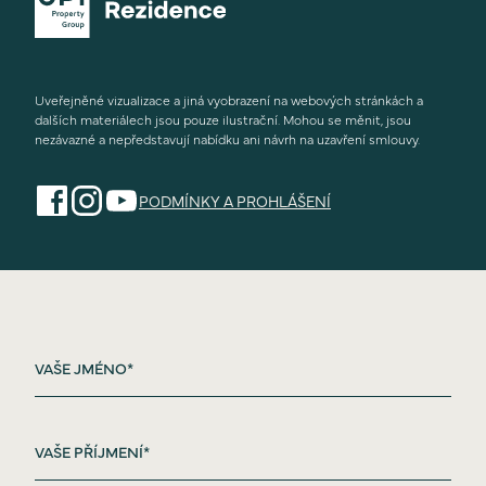
Uveřejněné vizualizace a jiná vyobrazení na webových stránkách a
dalších materiálech jsou pouze ilustrační. Mohou se měnit, jsou
nezávazné a nepředstavují nabídku ani návrh na uzavření smlouvy.
PODMÍNKY A PROHLÁŠENÍ