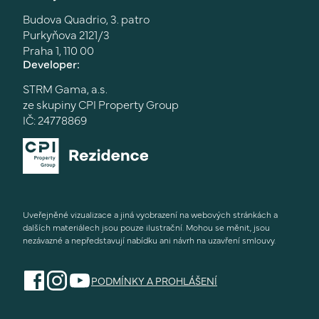
Budova Quadrio, 3. patro
Purkyňova 2121/3
Praha 1, 110 00
Developer:
STRM Gama, a.s.
ze skupiny CPI Property Group
IČ: 24778869
Uveřejněné vizualizace a jiná vyobrazení na webových stránkách a
dalších materiálech jsou pouze ilustrační. Mohou se měnit, jsou
nezávazné a nepředstavují nabídku ani návrh na uzavření smlouvy.
PODMÍNKY A PROHLÁŠENÍ