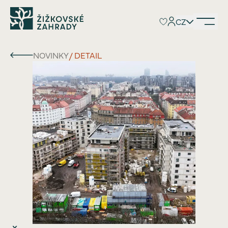
CZ
CZ
NOVINKY
/ DETAIL