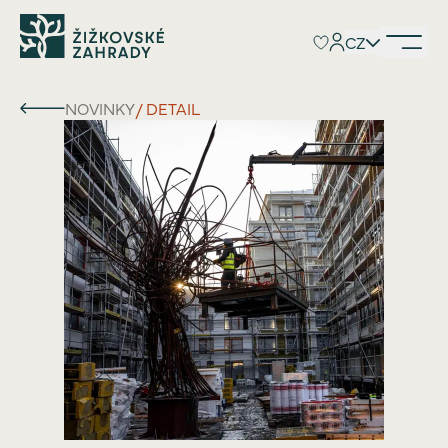
CZ
CZ
NOVINKY
/ DETAIL